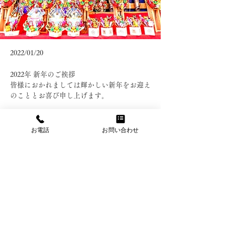
2022/01/20
2022年 新年のご挨拶
皆様におかれましては輝かしい新年をお迎え
のこととお喜び申し上げます。
本年も、より一層のご支援、お引立てを賜り
ますようお願い申し上げます。
お電話
お問い合わせ
皆様のご健康とご多幸をお祈りし、新年のご
挨拶とさせていただきます。
前へ
次へ